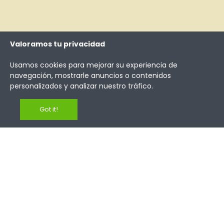
Valoramos tu privacidad
Usamos cookies para mejorar su experiencia de
navegación, mostrarle anuncios o contenidos
personalizados y analizar nuestro tráfico.
Got it!
Entrega y devoluciones
Privacidad
Aviso Legal
Contacta con nosotros
Compromiso medioambiental