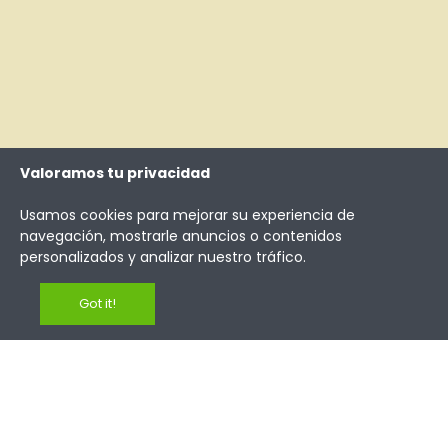
¿Necesitas muchas unidades?
Valoramos tu privacidad
Trabajamos con
grandes tiradas
Usamos cookies para mejorar su experiencia de
navegación, mostrarle anuncios o contenidos
personalizados y analizar nuestro tráfico.
Te lo contamos todo
Got it!